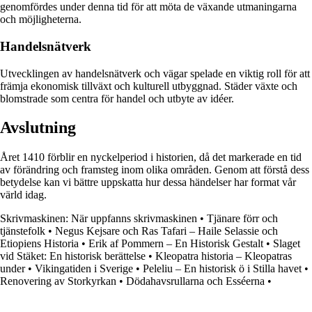
genomfördes under denna tid för att möta de växande utmaningarna
och möjligheterna.
Handelsnätverk
Utvecklingen av handelsnätverk och vägar spelade en viktig roll för att
främja ekonomisk tillväxt och kulturell utbyggnad. Städer växte och
blomstrade som centra för handel och utbyte av idéer.
Avslutning
Året 1410 förblir en nyckelperiod i historien, då det markerade en tid
av förändring och framsteg inom olika områden. Genom att förstå dess
betydelse kan vi bättre uppskatta hur dessa händelser har format vår
värld idag.
Skrivmaskinen: När uppfanns skrivmaskinen
•
Tjänare förr och
tjänstefolk
•
Negus Kejsare och Ras Tafari – Haile Selassie och
Etiopiens Historia
•
Erik af Pommern – En Historisk Gestalt
•
Slaget
vid Stäket: En historisk berättelse
•
Kleopatra historia – Kleopatras
under
•
Vikingatiden i Sverige
•
Peleliu – En historisk ö i Stilla havet
•
Renovering av Storkyrkan
•
Dödahavsrullarna och Esséerna
•