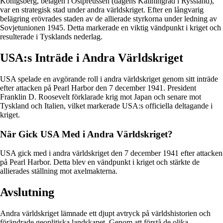
Königsberg, belägen i Östpreussen (dagens Kaliningrad i Ryssland),
var en strategisk stad under andra världskriget. Efter en långvarig
belägring erövrades staden av de allierade styrkorna under ledning av
Sovjetunionen 1945. Detta markerade en viktig vändpunkt i kriget och
resulterade i Tysklands nederlag.
USA:s Inträde i Andra Världskriget
USA spelade en avgörande roll i andra världskriget genom sitt inträde
efter attacken på Pearl Harbor den 7 december 1941. President
Franklin D. Roosevelt förklarade krig mot Japan och senare mot
Tyskland och Italien, vilket markerade USA:s officiella deltagande i
kriget.
När Gick USA Med i Andra Världskriget?
USA gick med i andra världskriget den 7 december 1941 efter attacken
på Pearl Harbor. Detta blev en vändpunkt i kriget och stärkte de
allierades ställning mot axelmakterna.
Avslutning
Andra världskriget lämnade ett djupt avtryck på världshistorien och
förändrade geoplitiska landskapet. Genom att förstå de olika