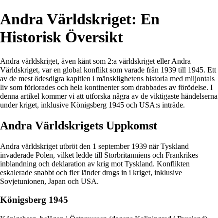
Andra Världskriget: En
Historisk Översikt
Andra världskriget, även känt som 2:a världskriget eller Andra
Världskriget, var en global konflikt som varade från 1939 till 1945. Ett
av de mest ödesdigra kapitlen i mänsklighetens historia med miljontals
liv som förlorades och hela kontinenter som drabbades av förödelse. I
denna artikel kommer vi att utforska några av de viktigaste händelserna
under kriget, inklusive Königsberg 1945 och USA:s inträde.
Andra Världskrigets Uppkomst
Andra världskriget utbröt den 1 september 1939 när Tyskland
invaderade Polen, vilket ledde till Storbritanniens och Frankrikes
inblandning och deklaration av krig mot Tyskland. Konflikten
eskalerade snabbt och fler länder drogs in i kriget, inklusive
Sovjetunionen, Japan och USA.
Königsberg 1945