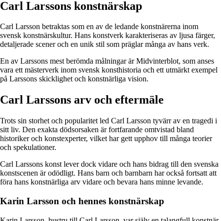
Carl Larssons konstnärskap
Carl Larsson betraktas som en av de ledande konstnärerna inom
svensk konstnärskultur. Hans konstverk karakteriseras av ljusa färger,
detaljerade scener och en unik stil som präglar många av hans verk.
En av Larssons mest berömda målningar är Midvinterblot, som anses
vara ett mästerverk inom svensk konsthistoria och ett utmärkt exempel
på Larssons skicklighet och konstnärliga vision.
Carl Larssons arv och eftermäle
Trots sin storhet och popularitet led Carl Larsson tyvärr av en tragedi i
sitt liv. Den exakta dödsorsaken är fortfarande omtvistad bland
historiker och konstexperter, vilket har gett upphov till många teorier
och spekulationer.
Carl Larssons konst lever dock vidare och hans bidrag till den svenska
konstscenen är odödligt. Hans barn och barnbarn har också fortsatt att
föra hans konstnärliga arv vidare och bevara hans minne levande.
Karin Larsson och hennes konstnärskap
Karin Larsson, hustru till Carl Larsson, var själv en talangfull konstnär