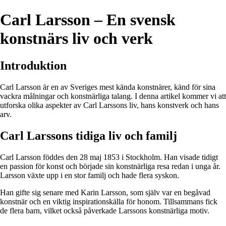
Carl Larsson – En svensk
konstnärs liv och verk
Introduktion
Carl Larsson är en av Sveriges mest kända konstnärer, känd för sina
vackra målningar och konstnärliga talang. I denna artikel kommer vi att
utforska olika aspekter av Carl Larssons liv, hans konstverk och hans
arv.
Carl Larssons tidiga liv och familj
Carl Larsson föddes den 28 maj 1853 i Stockholm. Han visade tidigt
en passion för konst och började sin konstnärliga resa redan i unga år.
Larsson växte upp i en stor familj och hade flera syskon.
Han gifte sig senare med Karin Larsson, som själv var en begåvad
konstnär och en viktig inspirationskälla för honom. Tillsammans fick
de flera barn, vilket också påverkade Larssons konstnärliga motiv.