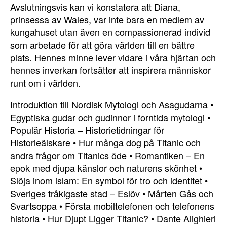
Avslutningsvis kan vi konstatera att Diana,
prinsessa av Wales, var inte bara en medlem av
kungahuset utan även en compassionerad individ
som arbetade för att göra världen till en bättre
plats. Hennes minne lever vidare i våra hjärtan och
hennes inverkan fortsätter att inspirera människor
runt om i världen.
Introduktion till Nordisk Mytologi och Asagudarna
•
Egyptiska gudar och gudinnor i forntida mytologi
•
Populär Historia – Historietidningar för
Historieälskare
•
Hur många dog på Titanic och
andra frågor om Titanics öde
•
Romantiken – En
epok med djupa känslor och naturens skönhet
•
Slöja inom islam: En symbol för tro och identitet
•
Sveriges tråkigaste stad – Eslöv
•
Mårten Gås och
Svartsoppa
•
Första mobiltelefonen och telefonens
historia
•
Hur Djupt Ligger Titanic?
•
Dante Alighieri