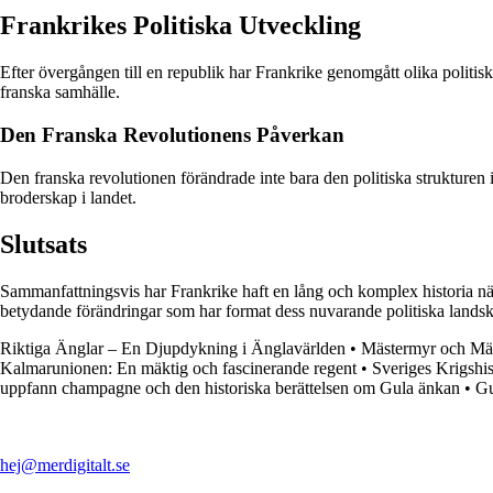
Frankrikes Politiska Utveckling
Efter övergången till en republik har Frankrike genomgått olika politis
franska samhälle.
Den Franska Revolutionens Påverkan
Den franska revolutionen förändrade inte bara den politiska strukturen
broderskap i landet.
Slutsats
Sammanfattningsvis har Frankrike haft en lång och komplex historia när d
betydande förändringar som har format dess nuvarande politiska lands
Riktiga Änglar – En Djupdykning i Änglavärlden
•
Mästermyr och Mäs
Kalmarunionen: En mäktig och fascinerande regent
•
Sveriges Krigshi
uppfann champagne och den historiska berättelsen om Gula änkan
•
Gu
hej@merdigitalt.se