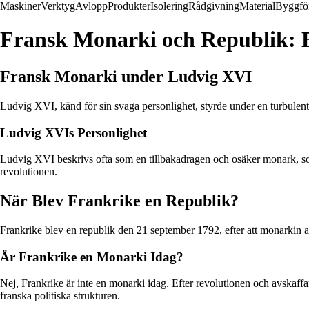
Maskiner
Verktyg
Avlopp
Produkter
Isolering
Rådgivning
Material
Byggfö
Fransk Monarki och Republik: E
Fransk Monarki under Ludvig XVI
Ludvig XVI, känd för sin svaga personlighet, styrde under en turbulent 
Ludvig XVIs Personlighet
Ludvig XVI beskrivs ofta som en tillbakadragen och osäker monark, som h
revolutionen.
När Blev Frankrike en Republik?
Frankrike blev en republik den 21 september 1792, efter att monarkin a
Är Frankrike en Monarki Idag?
Nej, Frankrike är inte en monarki idag. Efter revolutionen och avskaffa
franska politiska strukturen.