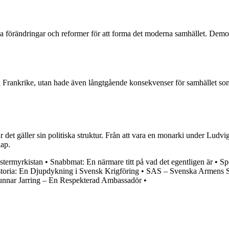
ka förändringar och reformer för att forma det moderna samhället. Demokr
 i Frankrike, utan hade även långtgående konsekvenser för samhället som
et gäller sin politiska struktur. Från att vara en monarki under Ludvig 
kap.
termyrkistan
•
Snabbmat: En närmare titt på vad det egentligen är
•
Sp
storia: En Djupdykning i Svensk Krigföring
•
SAS – Svenska Armens S
nnar Jarring – En Respekterad Ambassadör
•