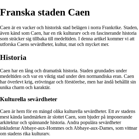
Franska staden Caen
Caen är en vacker och historisk stad belägen i norra Frankrike. Staden,
även känd som Caen, har en rik kulturarv och en fascinerande historia
som sträcker sig tillbaka till medeltiden. I denna artikel kommer vi att
utforska Caens sevärdheter, kultur, mat och mycket mer.
Historia
Caen har en lång och dramatisk historia. Staden grundades under
medeltiden och var en viktig stad under den normandiska eran. Caen
har överlevt krig, erövringar och förstörelse, men har ändå behållit sin
unika charm och karaktär.
Kulturella sevärdheter
Caen är hem för en mängd olika kulturella sevärdheter. Ett av stadens
mest kända landmärken är slottet Caen, som bjuder på imponerande
arkitektur och spännande historia. Andra populära sevärdheter
inkluderar Abbaye-aux-Hommes och Abbaye-aux-Dames, som vittnar
om stadens rika kulturarv.