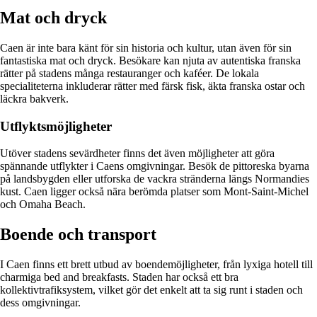
Mat och dryck
Caen är inte bara känt för sin historia och kultur, utan även för sin
fantastiska mat och dryck. Besökare kan njuta av autentiska franska
rätter på stadens många restauranger och kaféer. De lokala
specialiteterna inkluderar rätter med färsk fisk, äkta franska ostar och
läckra bakverk.
Utflyktsmöjligheter
Utöver stadens sevärdheter finns det även möjligheter att göra
spännande utflykter i Caens omgivningar. Besök de pittoreska byarna
på landsbygden eller utforska de vackra stränderna längs Normandies
kust. Caen ligger också nära berömda platser som Mont-Saint-Michel
och Omaha Beach.
Boende och transport
I Caen finns ett brett utbud av boendemöjligheter, från lyxiga hotell till
charmiga bed and breakfasts. Staden har också ett bra
kollektivtrafiksystem, vilket gör det enkelt att ta sig runt i staden och
dess omgivningar.