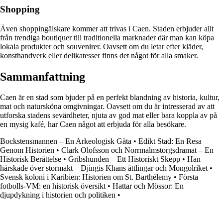
Shopping
Även shoppingälskare kommer att trivas i Caen. Staden erbjuder allt
från trendiga boutiquer till traditionella marknader där man kan köpa
lokala produkter och souvenirer. Oavsett om du letar efter kläder,
konsthandverk eller delikatesser finns det något för alla smaker.
Sammanfattning
Caen är en stad som bjuder på en perfekt blandning av historia, kultur,
mat och natursköna omgivningar. Oavsett om du är intresserad av att
utforska stadens sevärdheter, njuta av god mat eller bara koppla av på
en mysig kafé, har Caen något att erbjuda för alla besökare.
Bockstensmannen – En Arkeologisk Gåta
•
Edikt Stad: En Resa
Genom Historien
•
Clark Olofsson och Norrmalmstorgsdramat – En
Historisk Berättelse
•
Gribshunden – Ett Historiskt Skepp
•
Han
härskade över stormakt – Djingis Khans ättlingar och Mongolriket
•
Svensk koloni i Karibien: Historien om St. Barthélemy
•
Första
fotbolls-VM: en historisk översikt
•
Hattar och Mössor: En
djupdykning i historien och politiken
•