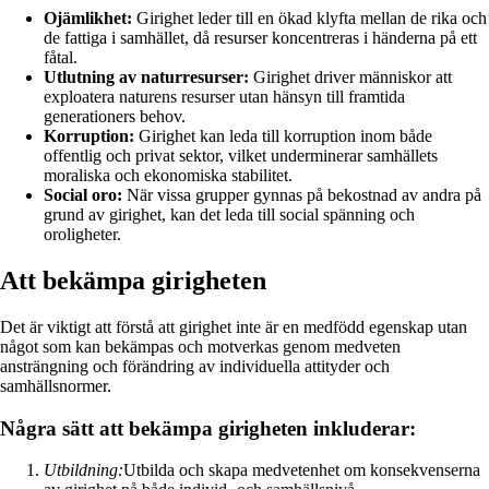
Ojämlikhet:
Girighet leder till en ökad klyfta mellan de rika och
de fattiga i samhället, då resurser koncentreras i händerna på ett
fåtal.
Utlutning av naturresurser:
Girighet driver människor att
exploatera naturens resurser utan hänsyn till framtida
generationers behov.
Korruption:
Girighet kan leda till korruption inom både
offentlig och privat sektor, vilket underminerar samhällets
moraliska och ekonomiska stabilitet.
Social oro:
När vissa grupper gynnas på bekostnad av andra på
grund av girighet, kan det leda till social spänning och
oroligheter.
Att bekämpa girigheten
Det är viktigt att förstå att girighet inte är en medfödd egenskap utan
något som kan bekämpas och motverkas genom medveten
ansträngning och förändring av individuella attityder och
samhällsnormer.
Några sätt att bekämpa girigheten inkluderar:
Utbildning:
Utbilda och skapa medvetenhet om konsekvenserna