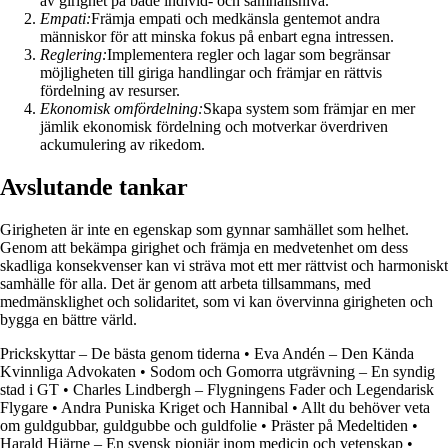
av girighet på både individ- och samhällsnivå.
Empati:
Främja empati och medkänsla gentemot andra
människor för att minska fokus på enbart egna intressen.
Reglering:
Implementera regler och lagar som begränsar
möjligheten till giriga handlingar och främjar en rättvis
fördelning av resurser.
Ekonomisk omfördelning:
Skapa system som främjar en mer
jämlik ekonomisk fördelning och motverkar överdriven
ackumulering av rikedom.
Avslutande tankar
Girigheten är inte en egenskap som gynnar samhället som helhet.
Genom att bekämpa girighet och främja en medvetenhet om dess
skadliga konsekvenser kan vi sträva mot ett mer rättvist och harmoniskt
samhälle för alla. Det är genom att arbeta tillsammans, med
medmänsklighet och solidaritet, som vi kan övervinna girigheten och
bygga en bättre värld.
Prickskyttar – De bästa genom tiderna
•
Eva Andén – Den Kända
Kvinnliga Advokaten
•
Sodom och Gomorra utgrävning – En syndig
stad i GT
•
Charles Lindbergh – Flygningens Fader och Legendarisk
Flygare
•
Andra Puniska Kriget och Hannibal
•
Allt du behöver veta
om guldgubbar, guldgubbe och guldfolie
•
Präster på Medeltiden
•
Harald Hjärne – En svensk pionjär inom medicin och vetenskap
•