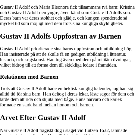
Gustav II Adolf och Maria Eleonora fick tillsammans två barn: Kristina
och Gustav II Adolf den yngre, även känd som Gustav II Adolfs son.
Deras barn var deras stolthet och glädje, och kungen spenderade så
mycket tid som möjligt med dem trots sina kungliga skyldigheter.
Gustav II Adolfs Uppfostran av Barnen
Gustav II Adolf prioriterade sina barns uppfostran och utbildning högt.
Han insisterade på att de skulle få en gedigen utbildning i litteratur,
historia, och krigskonst. Han tog även med dem på militära övningar,
vilket bidrog till att forma dem till skickliga ledare i framtiden.
Relationen med Barnen
Trots att Gustav II Adolf hade en hektisk kunglig kalender, tog han sig
alltid tid för sina barn. Han deltog i deras lekar, läste sagor för dem och
lärde dem att rida och skjuta med båge. Hans närvaro och kärlek
formade en stark band mellan honom och barnen.
Arvet Efter Gustav II Adolf
När Gustav II Adolf tragiskt dog i slaget vid Lützen 1632, lämnade