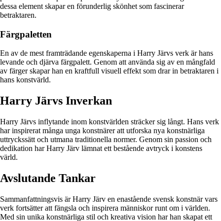
dessa element skapar en förunderlig skönhet som fascinerar
betraktaren.
Färgpaletten
En av de mest framträdande egenskaperna i Harry Järvs verk är hans
levande och djärva färgpalett. Genom att använda sig av en mångfald
av färger skapar han en kraftfull visuell effekt som drar in betraktaren i
hans konstvärld.
Harry Järvs Inverkan
Harry Järvs inflytande inom konstvärlden sträcker sig långt. Hans verk
har inspirerat många unga konstnärer att utforska nya konstnärliga
uttryckssätt och utmana traditionella normer. Genom sin passion och
dedikation har Harry Järv lämnat ett bestående avtryck i konstens
värld.
Avslutande Tankar
Sammanfattningsvis är Harry Järv en enastående svensk konstnär vars
verk fortsätter att fängsla och inspirera människor runt om i världen.
Med sin unika konstnärliga stil och kreativa vision har han skapat ett