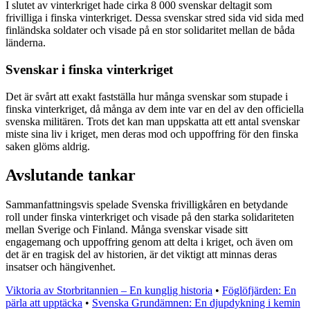
I slutet av vinterkriget hade cirka 8 000 svenskar deltagit som
frivilliga i finska vinterkriget. Dessa svenskar stred sida vid sida med
finländska soldater och visade på en stor solidaritet mellan de båda
länderna.
Svenskar i finska vinterkriget
Det är svårt att exakt fastställa hur många svenskar som stupade i
finska vinterkriget, då många av dem inte var en del av den officiella
svenska militären. Trots det kan man uppskatta att ett antal svenskar
miste sina liv i kriget, men deras mod och uppoffring för den finska
saken glöms aldrig.
Avslutande tankar
Sammanfattningsvis spelade Svenska frivilligkåren en betydande
roll under finska vinterkriget och visade på den starka solidariteten
mellan Sverige och Finland. Många svenskar visade sitt
engagemang och uppoffring genom att delta i kriget, och även om
det är en tragisk del av historien, är det viktigt att minnas deras
insatser och hängivenhet.
Viktoria av Storbritannien – En kunglig historia
•
Föglöfjärden: En
pärla att upptäcka
•
Svenska Grundämnen: En djupdykning i kemin