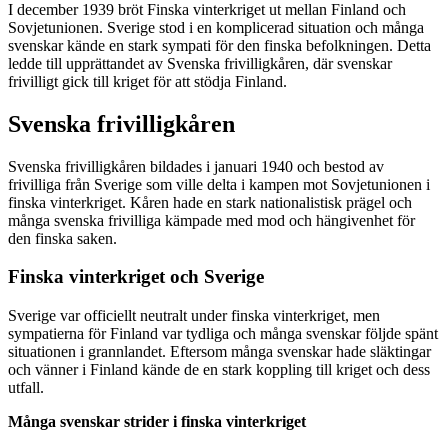
I december 1939 bröt Finska vinterkriget ut mellan Finland och
Sovjetunionen. Sverige stod i en komplicerad situation och många
svenskar kände en stark sympati för den finska befolkningen. Detta
ledde till upprättandet av Svenska frivilligkåren, där svenskar
frivilligt gick till kriget för att stödja Finland.
Svenska frivilligkåren
Svenska frivilligkåren bildades i januari 1940 och bestod av
frivilliga från Sverige som ville delta i kampen mot Sovjetunionen i
finska vinterkriget. Kåren hade en stark nationalistisk prägel och
många svenska frivilliga kämpade med mod och hängivenhet för
den finska saken.
Finska vinterkriget och Sverige
Sverige var officiellt neutralt under finska vinterkriget, men
sympatierna för Finland var tydliga och många svenskar följde spänt
situationen i grannlandet. Eftersom många svenskar hade släktingar
och vänner i Finland kände de en stark koppling till kriget och dess
utfall.
Många svenskar strider i finska vinterkriget