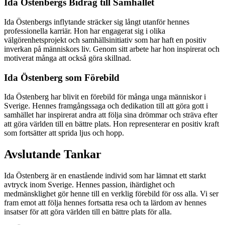
Ida Östenbergs Bidrag till Samhället
Ida Östenbergs inflytande sträcker sig långt utanför hennes
professionella karriär. Hon har engagerat sig i olika
välgörenhetsprojekt och samhällsinitiativ som har haft en positiv
inverkan på människors liv. Genom sitt arbete har hon inspirerat och
motiverat många att också göra skillnad.
Ida Östenberg som Förebild
Ida Östenberg har blivit en förebild för många unga människor i
Sverige. Hennes framgångssaga och dedikation till att göra gott i
samhället har inspirerat andra att följa sina drömmar och sträva efter
att göra världen till en bättre plats. Hon representerar en positiv kraft
som fortsätter att sprida ljus och hopp.
Avslutande Tankar
Ida Östenberg är en enastående individ som har lämnat ett starkt
avtryck inom Sverige. Hennes passion, ihärdighet och
medmänsklighet gör henne till en verklig förebild för oss alla. Vi ser
fram emot att följa hennes fortsatta resa och ta lärdom av hennes
insatser för att göra världen till en bättre plats för alla.