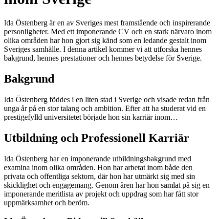
Ida Östenberg är en av Sveriges mest framstående och inspirerande
personligheter. Med ett imponerande CV och en stark närvaro inom
olika områden har hon gjort sig känd som en ledande gestalt inom
Sveriges samhälle. I denna artikel kommer vi att utforska hennes
bakgrund, hennes prestationer och hennes betydelse för Sverige.
Bakgrund
Ida Östenberg föddes i en liten stad i Sverige och visade redan från
unga år på en stor talang och ambition. Efter att ha studerat vid en
prestigefylld universitetet började hon sin karriär inom…
Utbildning och Professionell Karriär
Ida Östenberg har en imponerande utbildningsbakgrund med
examina inom olika områden. Hon har arbetat inom både den
privata och offentliga sektorn, där hon har utmärkt sig med sin
skicklighet och engagemang. Genom åren har hon samlat på sig en
imponerande meritlista av projekt och uppdrag som har fått stor
uppmärksamhet och beröm.