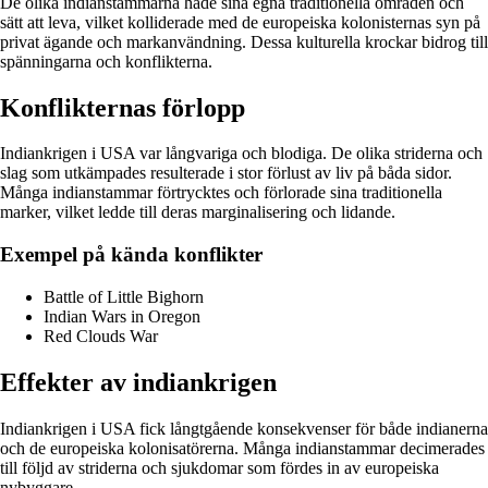
De olika indianstammarna hade sina egna traditionella områden och
sätt att leva, vilket kolliderade med de europeiska kolonisternas syn på
privat ägande och markanvändning. Dessa kulturella krockar bidrog till
spänningarna och konflikterna.
Konflikternas förlopp
Indiankrigen i USA var långvariga och blodiga. De olika striderna och
slag som utkämpades resulterade i stor förlust av liv på båda sidor.
Många indianstammar förtrycktes och förlorade sina traditionella
marker, vilket ledde till deras marginalisering och lidande.
Exempel på kända konflikter
Battle of Little Bighorn
Indian Wars in Oregon
Red Clouds War
Effekter av indiankrigen
Indiankrigen i USA fick långtgående konsekvenser för både indianerna
och de europeiska kolonisatörerna. Många indianstammar decimerades
till följd av striderna och sjukdomar som fördes in av europeiska
nybyggare.