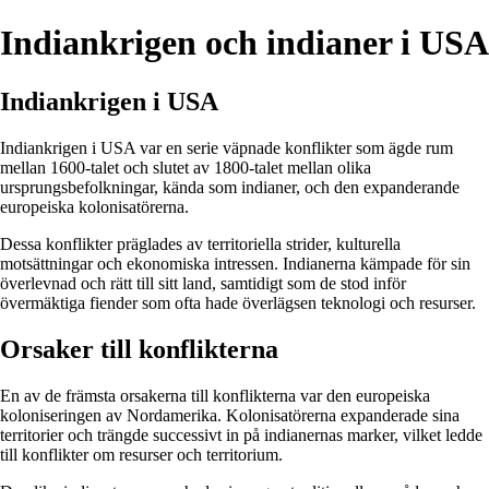
Indiankrigen och indianer i USA
Indiankrigen i USA
Indiankrigen i USA var en serie väpnade konflikter som ägde rum
mellan 1600-talet och slutet av 1800-talet mellan olika
ursprungsbefolkningar, kända som indianer, och den expanderande
europeiska kolonisatörerna.
Dessa konflikter präglades av territoriella strider, kulturella
motsättningar och ekonomiska intressen. Indianerna kämpade för sin
överlevnad och rätt till sitt land, samtidigt som de stod inför
övermäktiga fiender som ofta hade överlägsen teknologi och resurser.
Orsaker till konflikterna
En av de främsta orsakerna till konflikterna var den europeiska
koloniseringen av Nordamerika. Kolonisatörerna expanderade sina
territorier och trängde successivt in på indianernas marker, vilket ledde
till konflikter om resurser och territorium.