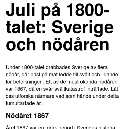
Juli på 1800-
talet: Sverige
och nödåren
Under 1800-talet drabbades Sverige av flera
nödår, där brist på mat ledde till svält och lidande
för befolkningen. Ett av de mest ökända nödåren
var 1867, då en svår svältkatastrof inträffade. Låt
oss utforska närmare vad som hände under detta
tumultartade år.
Nödåret 1867
Året 1867 var en mörk period i Sveriges historia,