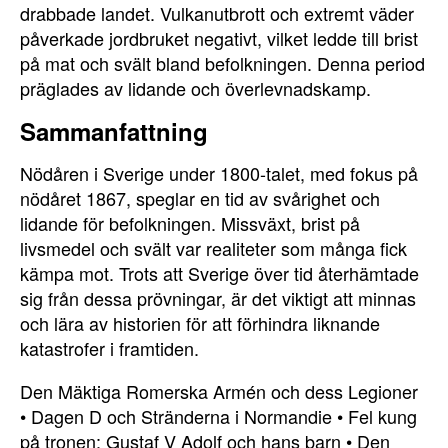
drabbade landet. Vulkanutbrott och extremt väder
påverkade jordbruket negativt, vilket ledde till brist
på mat och svält bland befolkningen. Denna period
präglades av lidande och överlevnadskamp.
Sammanfattning
Nödåren i Sverige under 1800-talet, med fokus på
nödåret 1867, speglar en tid av svårighet och
lidande för befolkningen. Missväxt, brist på
livsmedel och svält var realiteter som många fick
kämpa mot. Trots att Sverige över tid återhämtade
sig från dessa prövningar, är det viktigt att minnas
och lära av historien för att förhindra liknande
katastrofer i framtiden.
Den Mäktiga Romerska Armén och dess Legioner
•
Dagen D och Stränderna i Normandie
•
Fel kung
på tronen: Gustaf V Adolf och hans barn
•
Den