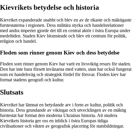
Kievrikets betydelse och historia
Kievriket expanderade snabbt och blev en av de rikaste och mäktigaste
furstestaterna i regionen. Dess militära styrka och handelsrelationer
med andra imperier gjorde det till en central aktör i östra Europa under
medeltiden. Staden Kiev blomstrade och blev ett centrum för politik,
religion och handel.
Floden som rinner genom Kiev och dess betydelse
Floden som rinner genom Kiev har varit en livsviktig resurs för staden.
Den har inte bara försett invånarna med vatten, utan har också fungerat
som en handelsväg och strategisk fördel för försvar. Floden kiev har
format stadens geografi och kultur.
Slutsats
Kievriket har lämnat en betydande arv i form av kultur, politik och
historia. Dess grundande av vikingar och utvecklingen av en mäktig
furstestat har format den moderna Ukrainas historia. Att studera
Kievrikets historia ger oss en inblick i östra Europas tidiga
civilisationer och vikten av geografisk placering för statsbildningar.