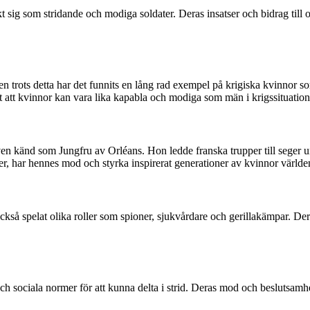
sig som stridande och modiga soldater. Deras insatser och bidrag till o
men trots detta har det funnits en lång rad exempel på krigiska kvinnor s
at att kvinnor kan vara lika kapabla och modiga som män i krigssituation
ven känd som Jungfru av Orléans. Hon ledde franska trupper till seger 
nder, har hennes mod och styrka inspirerat generationer av kvinnor världe
 också spelat olika roller som spioner, sjukvårdare och gerillakämpar. D
h sociala normer för att kunna delta i strid. Deras mod och beslutsam