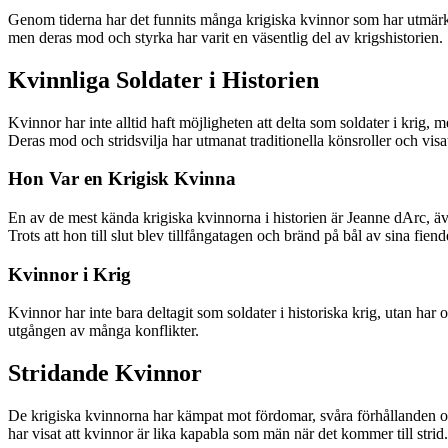
Genom tiderna har det funnits många krigiska kvinnor som har utmärkt 
men deras mod och styrka har varit en väsentlig del av krigshistorien.
Kvinnliga Soldater i Historien
Kvinnor har inte alltid haft möjligheten att delta som soldater i krig, 
Deras mod och stridsvilja har utmanat traditionella könsroller och vis
Hon Var en Krigisk Kvinna
En av de mest kända krigiska kvinnorna i historien är Jeanne dArc, ä
Trots att hon till slut blev tillfångatagen och bränd på bål av sina fie
Kvinnor i Krig
Kvinnor har inte bara deltagit som soldater i historiska krig, utan har
utgången av många konflikter.
Stridande Kvinnor
De krigiska kvinnorna har kämpat mot fördomar, svåra förhållanden oc
har visat att kvinnor är lika kapabla som män när det kommer till strid.