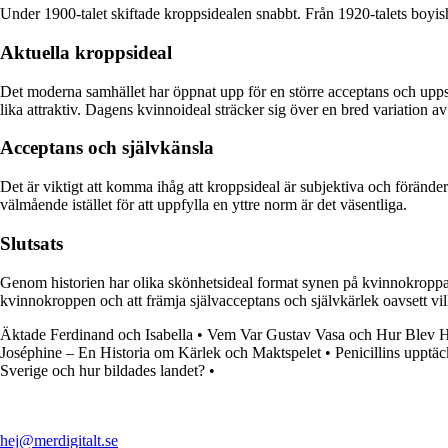
Under 1900-talet skiftade kroppsidealen snabbt. Från 1920-talets boyis
Aktuella kroppsideal
Det moderna samhället har öppnat upp för en större acceptans och upps
lika attraktiv. Dagens kvinnoideal sträcker sig över en bred variation av
Acceptans och självkänsla
Det är viktigt att komma ihåg att kroppsideal är subjektiva och föränder
välmående istället för att uppfylla en yttre norm är det väsentliga.
Slutsats
Genom historien har olika skönhetsideal format synen på kvinnokroppar. 
kvinnokroppen och att främja självacceptans och självkärlek oavsett vil
Äktade Ferdinand och Isabella
•
Vem Var Gustav Vasa och Hur Blev 
Joséphine – En Historia om Kärlek och Maktspelet
•
Penicillins upptäc
Sverige och hur bildades landet?
•
hej@merdigitalt.se