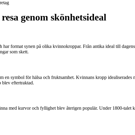
retag
 resa genom skönhetsideal
har format synen på olika kvinnokroppar. Från antika ideal till dagens 
ingar som skett.
om en symbol för hälsa och fruktsamhet. Kvinnans kropp idealiserades 
blev eftertraktad.
kvinna med kurvor och fyllighet blev återigen populär. Under 1800-talet