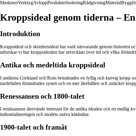
Maskiner
Verktyg
Avlopp
Produkter
Isolering
Rådgivning
Material
Byggfö
Kroppsideal genom tiderna – En
Introduktion
Kroppsideal och skönhetsideal har varit närvarande genom historien och 
utforskar vi hur kroppsidealen har utvecklats över tid och vilka förändr
Antika och medeltida kroppsideal
I antikens Grekland och Rom betraktades en fyllig och kurvig kropp s
medeltiden förändrades synen och en mer återhållen och smäcker kropp 
Renessansen och 1800-talet
I renässansen återvände intresset för de antika idealen och en mullig 
industrialiseringen och modets snäva klädstilar.
1900-talet och framåt