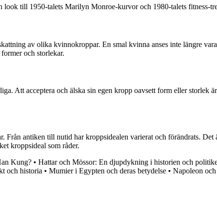
h look till 1950-talets Marilyn Monroe-kurvor och 1980-talets fitness-t
kattning av olika kvinnokroppar. En smal kvinna anses inte längre vara
 former och storlekar.
liga. Att acceptera och älska sin egen kropp oavsett form eller storlek 
Från antiken till nutid har kroppsidealen varierat och förändrats. Det 
ket kroppsideal som råder.
Han Kung?
•
Hattar och Mössor: En djupdykning i historien och politik
kt och historia
•
Mumier i Egypten och deras betydelse
•
Napoleon och 