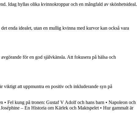
rend. Idag hyllas olika kvinnokroppar och en mångfald av skönhetsideal.
 det enda idealet, utan en mullig kvinna med kurvor kan också vara
är avgörande för en god självkänsla. Att fokusera på hälsa och
är viktigt att uppmuntra en positiv och inkluderande syn på
en
•
Fel kung på tronen: Gustaf V Adolf och hans barn
•
Napoleon och
Joséphine – En Historia om Kärlek och Maktspelet
•
Hur gammalt är