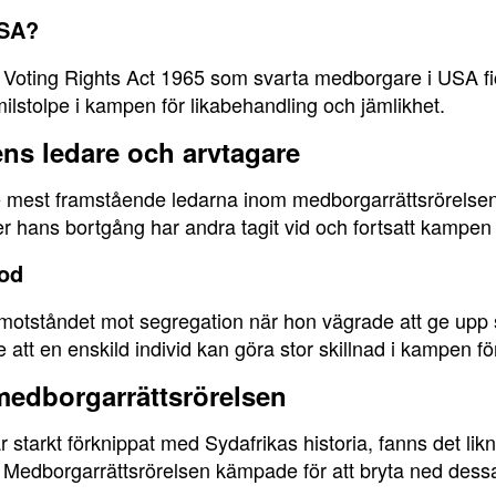
USA?
 Voting Rights Act 1965 som svarta medborgare i USA fick f
 milstolpe i kampen för likabehandling och jämlikhet.
ns ledare och arvtagare
e mest framstående ledarna inom medborgarrättsrörelsen 
r hans bortgång har andra tagit vid och fortsatt kampen f
od
otståndet mot segregation när hon vägrade att ge upp sin
tt en enskild individ kan göra stor skillnad i kampen för
medborgarrättsrörelsen
starkt förknippat med Sydafrikas historia, fanns det li
. Medborgarrättsrörelsen kämpade för att bryta ned dess