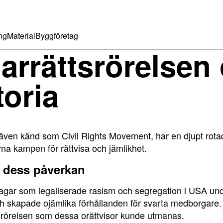
ng
Material
Byggföretag
rrättsrörelsen
toria
även känd som Civil Rights Movement, har en djupt rotad 
na kampen för rättvisa och jämlikhet.
 dess påverkan
lagar som legaliserade rasism och segregation i USA und
och skapade ojämlika förhållanden för svarta medborgare.
srörelsen som dessa orättvisor kunde utmanas.