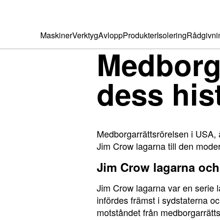
Maskiner
Verktyg
Avlopp
Produkter
Isolering
Rådgivni
Medborga
dess his
Medborgarrättsrörelsen i USA, 
Jim Crow lagarna till den moder
Jim Crow lagarna och
Jim Crow lagarna var en serie 
infördes främst i sydstaterna 
motståndet från medborgarrätt