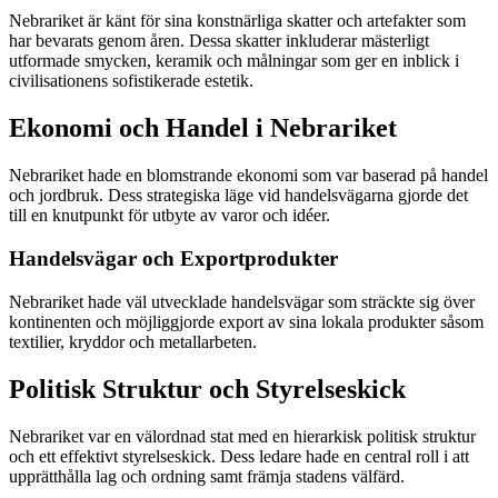
Nebrariket är känt för sina konstnärliga skatter och artefakter som
har bevarats genom åren. Dessa skatter inkluderar mästerligt
utformade smycken, keramik och målningar som ger en inblick i
civilisationens sofistikerade estetik.
Ekonomi och Handel i Nebrariket
Nebrariket hade en blomstrande ekonomi som var baserad på handel
och jordbruk. Dess strategiska läge vid handelsvägarna gjorde det
till en knutpunkt för utbyte av varor och idéer.
Handelsvägar och Exportprodukter
Nebrariket hade väl utvecklade handelsvägar som sträckte sig över
kontinenten och möjliggjorde export av sina lokala produkter såsom
textilier, kryddor och metallarbeten.
Politisk Struktur och Styrelseskick
Nebrariket var en välordnad stat med en hierarkisk politisk struktur
och ett effektivt styrelseskick. Dess ledare hade en central roll i att
upprätthålla lag och ordning samt främja stadens välfärd.