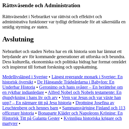
Rättsväsende och Administration
Rättsväsendet i Nebrariket var rättvist och effektivt och
administrativa funktioner var tydligt definierade för att säkerställa en
smidig styrning av staten.
Avslutning
Nebrariket och staden Nebra har en rik historia som har lämnat ett
betydande arv för kommande generationer att utforska och beundra.
Dess kulturella, ekonomiska och politiska bidrag har format området
och inspirerat till fortsatt forskning och uppskattning.
Medellivslängd i Sverige
•
Längst regerande monark i Sverige: En
historisk översikt
•
De Hängande Trädgårdarna i Babylon: En
Underbar Historia
•
Geronimo och hans svåger – En berättelse om
en ryktbar indianledare
•
Alfred Nobel och Nobels testamente: En
djupdykning i hans liv och arv
•
Vem var Jesus och var växte han
upp? – En närmare titt på Jesu historia
•
Drottning Josefina av
Leuchtenberg och hennes barn
•
Sammansvärjning Finland och 113
officerare historia
•
Bonaparte Kläder och Napoleons Kröning: En
Historisk Titt på Galanta Gester
•
Kvinnliga historiska krigare och
martyrer
•