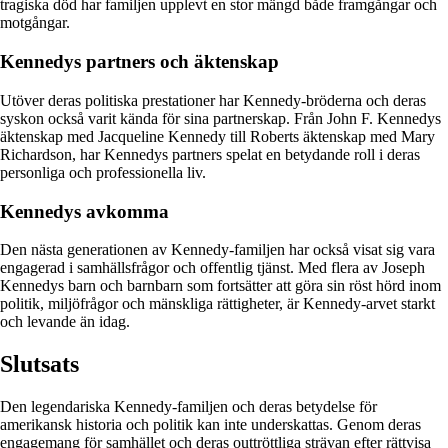
tragiska död har familjen upplevt en stor mängd både framgångar och
motgångar.
Kennedys partners och äktenskap
Utöver deras politiska prestationer har Kennedy-bröderna och deras
syskon också varit kända för sina partnerskap. Från John F. Kennedys
äktenskap med Jacqueline Kennedy till Roberts äktenskap med Mary
Richardson, har Kennedys partners spelat en betydande roll i deras
personliga och professionella liv.
Kennedys avkomma
Den nästa generationen av Kennedy-familjen har också visat sig vara
engagerad i samhällsfrågor och offentlig tjänst. Med flera av Joseph
Kennedys barn och barnbarn som fortsätter att göra sin röst hörd inom
politik, miljöfrågor och mänskliga rättigheter, är Kennedy-arvet starkt
och levande än idag.
Slutsats
Den legendariska Kennedy-familjen och deras betydelse för
amerikansk historia och politik kan inte underskattas. Genom deras
engagemang för samhället och deras outtröttliga strävan efter rättvisa