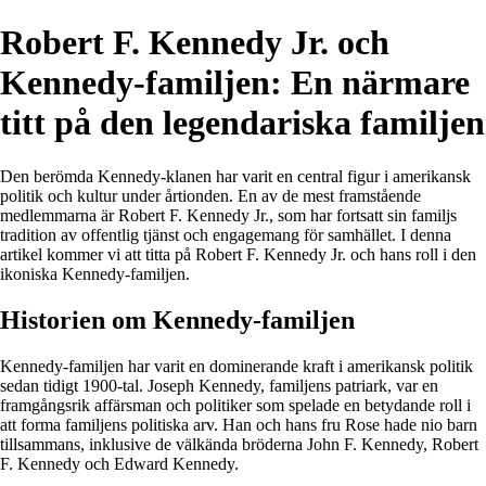
Robert F. Kennedy Jr. och
Kennedy-familjen: En närmare
titt på den legendariska familjen
Den berömda Kennedy-klanen har varit en central figur i amerikansk
politik och kultur under årtionden. En av de mest framstående
medlemmarna är Robert F. Kennedy Jr., som har fortsatt sin familjs
tradition av offentlig tjänst och engagemang för samhället. I denna
artikel kommer vi att titta på Robert F. Kennedy Jr. och hans roll i den
ikoniska Kennedy-familjen.
Historien om Kennedy-familjen
Kennedy-familjen har varit en dominerande kraft i amerikansk politik
sedan tidigt 1900-tal. Joseph Kennedy, familjens patriark, var en
framgångsrik affärsman och politiker som spelade en betydande roll i
att forma familjens politiska arv. Han och hans fru Rose hade nio barn
tillsammans, inklusive de välkända bröderna John F. Kennedy, Robert
F. Kennedy och Edward Kennedy.