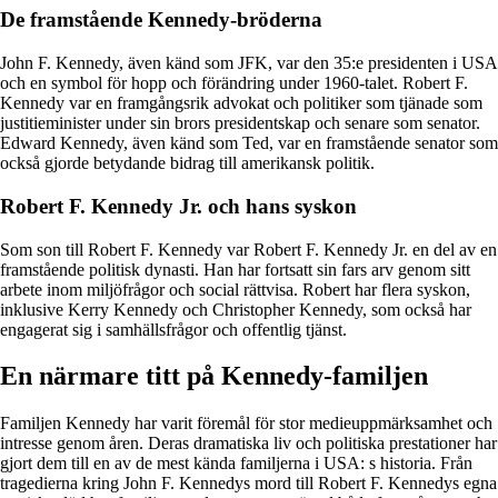
De framstående Kennedy-bröderna
John F. Kennedy, även känd som JFK, var den 35:e presidenten i USA
och en symbol för hopp och förändring under 1960-talet. Robert F.
Kennedy var en framgångsrik advokat och politiker som tjänade som
justitieminister under sin brors presidentskap och senare som senator.
Edward Kennedy, även känd som Ted, var en framstående senator som
också gjorde betydande bidrag till amerikansk politik.
Robert F. Kennedy Jr. och hans syskon
Som son till Robert F. Kennedy var Robert F. Kennedy Jr. en del av en
framstående politisk dynasti. Han har fortsatt sin fars arv genom sitt
arbete inom miljöfrågor och social rättvisa. Robert har flera syskon,
inklusive Kerry Kennedy och Christopher Kennedy, som också har
engagerat sig i samhällsfrågor och offentlig tjänst.
En närmare titt på Kennedy-familjen
Familjen Kennedy har varit föremål för stor medieuppmärksamhet och
intresse genom åren. Deras dramatiska liv och politiska prestationer har
gjort dem till en av de mest kända familjerna i USA: s historia. Från
tragedierna kring John F. Kennedys mord till Robert F. Kennedys egna