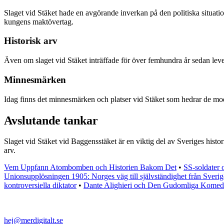
Slaget vid Stäket hade en avgörande inverkan på den politiska situat
kungens maktövertag.
Historisk arv
Även om slaget vid Stäket inträffade för över femhundra år sedan lev
Minnesmärken
Idag finns det minnesmärken och platser vid Stäket som hedrar de modi
Avslutande tankar
Slaget vid Stäket vid Baggensstäket är en viktig del av Sveriges histor
arv.
Vem Uppfann Atombomben och Historien Bakom Det
•
SS-soldater 
Unionsupplösningen 1905: Norges väg till självständighet från Sverig
kontroversiella diktator
•
Dante Alighieri och Den Gudomliga Komed
hej@merdigitalt.se