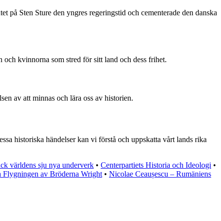
utet på Sten Sture den yngres regeringstid och cementerade den danska
ch kvinnorna som stred för sitt land och dess frihet.
en av att minnas och lära oss av historien.
ssa historiska händelser kan vi förstå och uppskatta vårt lands rika
ck världens sju nya underverk
•
Centerpartiets Historia och Ideologi
•
a Flygningen av Bröderna Wright
•
Nicolae Ceaușescu – Rumäniens