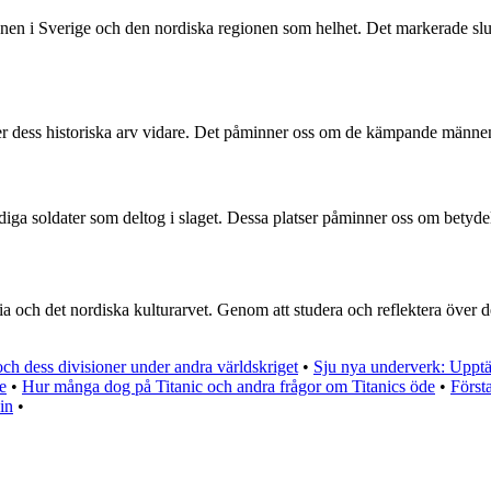
ionen i Sverige och den nordiska regionen som helhet. Det markerade sl
er dess historiska arv vidare. Det påminner oss om de kämpande männen o
ga soldater som deltog i slaget. Dessa platser påminner oss om betydels
ia och det nordiska kulturarvet. Genom att studera och reflektera över de
och dess divisioner under andra världskriget
•
Sju nya underverk: Upptä
e
•
Hur många dog på Titanic och andra frågor om Titanics öde
•
Först
in
•