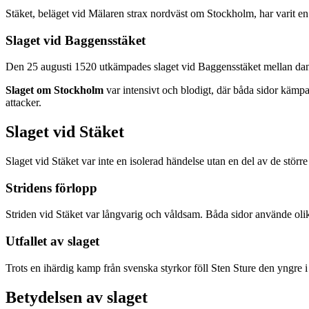
Stäket, beläget vid Mälaren strax nordväst om Stockholm, har varit e
Slaget vid Baggensstäket
Den 25 augusti 1520 utkämpades slaget vid Baggensstäket mellan dansk
Slaget om Stockholm
var intensivt och blodigt, där båda sidor kämp
attacker.
Slaget vid Stäket
Slaget vid Stäket var inte en isolerad händelse utan en del av de störr
Stridens förlopp
Striden vid Stäket var långvarig och våldsam. Båda sidor använde olika
Utfallet av slaget
Trots en ihärdig kamp från svenska styrkor föll Sten Sture den yngre 
Betydelsen av slaget