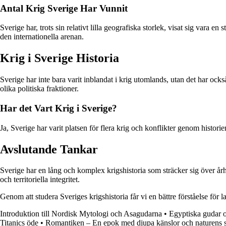
Antal Krig Sverige Har Vunnit
Sverige har, trots sin relativt lilla geografiska storlek, visat sig vara e
den internationella arenan.
Krig i Sverige Historia
Sverige har inte bara varit inblandat i krig utomlands, utan det har ock
olika politiska fraktioner.
Har det Vart Krig i Sverige?
Ja, Sverige har varit platsen för flera krig och konflikter genom histo
Avslutande Tankar
Sverige har en lång och komplex krigshistoria som sträcker sig över årh
och territoriella integritet.
Genom att studera Sveriges krigshistoria får vi en bättre förståelse för
Introduktion till Nordisk Mytologi och Asagudarna
•
Egyptiska gudar o
Titanics öde
•
Romantiken – En epok med djupa känslor och naturens 