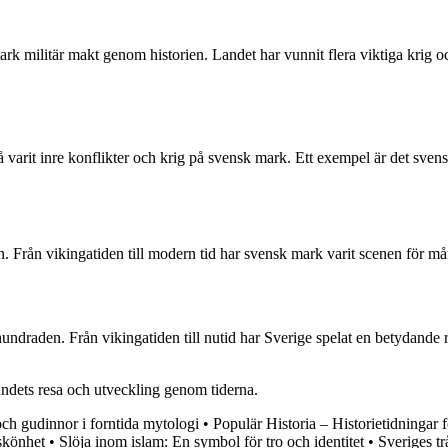
n stark militär makt genom historien. Landet har vunnit flera viktiga krig o
så varit inre konflikter och krig på svensk mark. Ett exempel är det sve
rien. Från vikingatiden till modern tid har svensk mark varit scenen för
undraden. Från vikingatiden till nutid har Sverige spelat en betydande r
 landets resa och utveckling genom tiderna.
ch gudinnor i forntida mytologi
•
Populär Historia – Historietidningar f
skönhet
•
Slöja inom islam: En symbol för tro och identitet
•
Sveriges tr