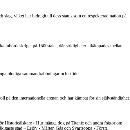
ch slag, vilket har bidragit till dess status som en respekterad nation på
nska inbördeskriget på 1500-talet, där stridigheter utkämpades mellan
 många blodiga sammandrabbningar och strider.
oll på den internationella arenan och har kämpat för sin självständighet
ör Historieälskare
•
Hur många dog på Titanic och andra frågor om
åkigaste stad – Eslöv
•
Mårten Gås och Svartsoppa
•
Första