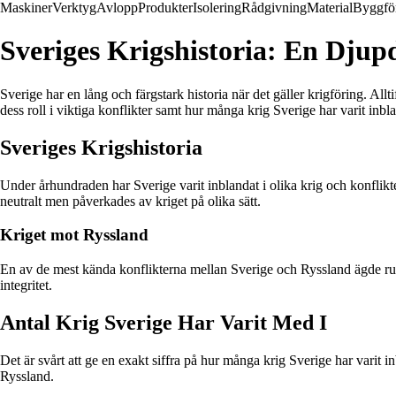
Maskiner
Verktyg
Avlopp
Produkter
Isolering
Rådgivning
Material
Byggfö
Sveriges Krigshistoria: En Djup
Sverige har en lång och färgstark historia när det gäller krigföring. Allt
dess roll i viktiga konflikter samt hur många krig Sverige har varit inbla
Sveriges Krigshistoria
Under århundraden har Sverige varit inblandat i olika krig och konflikte
neutralt men påverkades av kriget på olika sätt.
Kriget mot Ryssland
En av de mest kända konflikterna mellan Sverige och Ryssland ägde rum 
integritet.
Antal Krig Sverige Har Varit Med I
Det är svårt att ge en exakt siffra på hur många krig Sverige har varit 
Ryssland.