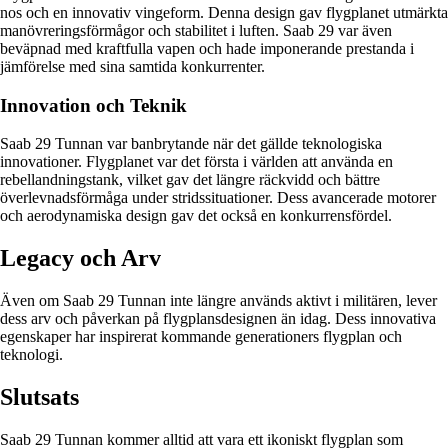
nos och en innovativ vingeform. Denna design gav flygplanet utmärkta
manövreringsförmågor och stabilitet i luften. Saab 29 var även
beväpnad med kraftfulla vapen och hade imponerande prestanda i
jämförelse med sina samtida konkurrenter.
Innovation och Teknik
Saab 29 Tunnan var banbrytande när det gällde teknologiska
innovationer. Flygplanet var det första i världen att använda en
rebellandningstank, vilket gav det längre räckvidd och bättre
överlevnadsförmåga under stridssituationer. Dess avancerade motorer
och aerodynamiska design gav det också en konkurrensfördel.
Legacy och Arv
Även om Saab 29 Tunnan inte längre används aktivt i militären, lever
dess arv och påverkan på flygplansdesignen än idag. Dess innovativa
egenskaper har inspirerat kommande generationers flygplan och
teknologi.
Slutsats
Saab 29 Tunnan kommer alltid att vara ett ikoniskt flygplan som