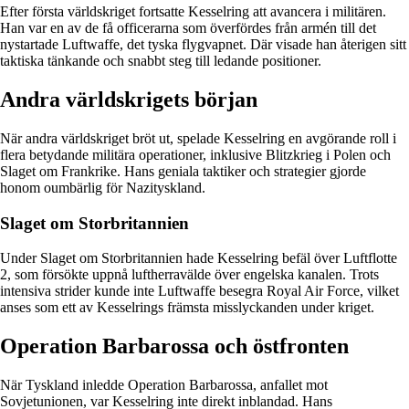
Efter första världskriget fortsatte Kesselring att avancera i militären.
Han var en av de få officerarna som överfördes från armén till det
nystartade Luftwaffe, det tyska flygvapnet. Där visade han återigen sitt
taktiska tänkande och snabbt steg till ledande positioner.
Andra världskrigets början
När andra världskriget bröt ut, spelade Kesselring en avgörande roll i
flera betydande militära operationer, inklusive Blitzkrieg i Polen och
Slaget om Frankrike. Hans geniala taktiker och strategier gjorde
honom oumbärlig för Nazityskland.
Slaget om Storbritannien
Under Slaget om Storbritannien hade Kesselring befäl över Luftflotte
2, som försökte uppnå luftherravälde över engelska kanalen. Trots
intensiva strider kunde inte Luftwaffe besegra Royal Air Force, vilket
anses som ett av Kesselrings främsta misslyckanden under kriget.
Operation Barbarossa och östfronten
När Tyskland inledde Operation Barbarossa, anfallet mot
Sovjetunionen, var Kesselring inte direkt inblandad. Hans