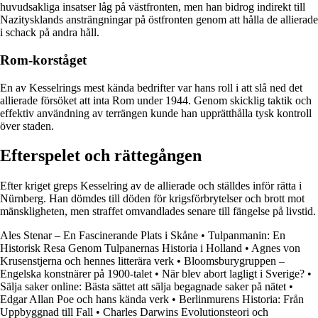
huvudsakliga insatser låg på västfronten, men han bidrog indirekt till
Nazitysklands ansträngningar på östfronten genom att hålla de allierade
i schack på andra håll.
Rom-korståget
En av Kesselrings mest kända bedrifter var hans roll i att slå ned det
allierade försöket att inta Rom under 1944. Genom skicklig taktik och
effektiv användning av terrängen kunde han upprätthålla tysk kontroll
över staden.
Efterspelet och rättegången
Efter kriget greps Kesselring av de allierade och ställdes inför rätta i
Nürnberg. Han dömdes till döden för krigsförbrytelser och brott mot
mänskligheten, men straffet omvandlades senare till fängelse på livstid.
Ales Stenar – En Fascinerande Plats i Skåne
•
Tulpanmanin: En
Historisk Resa Genom Tulpanernas Historia i Holland
•
Agnes von
Krusenstjerna och hennes litterära verk
•
Bloomsburygruppen –
Engelska konstnärer på 1900-talet
•
När blev abort lagligt i Sverige?
•
Sälja saker online: Bästa sättet att sälja begagnade saker på nätet
•
Edgar Allan Poe och hans kända verk
•
Berlinmurens Historia: Från
Uppbyggnad till Fall
•
Charles Darwins Evolutionsteori och