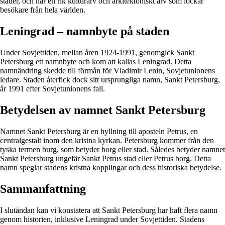
städer, och har en rik kulturarv och arkitektoniskt arv som lockar
besökare från hela världen.
Leningrad – namnbyte på staden
Under Sovjettiden, mellan åren 1924-1991, genomgick Sankt
Petersburg ett namnbyte och kom att kallas Leningrad. Detta
namnändring skedde till förmån för Vladimir Lenin, Sovjetunionens
ledare. Staden återfick dock sitt ursprungliga namn, Sankt Petersburg,
år 1991 efter Sovjetunionens fall.
Betydelsen av namnet Sankt Petersburg
Namnet Sankt Petersburg är en hyllning till aposteln Petrus, en
centralgestalt inom den kristna kyrkan. Petersburg kommer från den
tyska termen burg, som betyder borg eller stad. Således betyder namnet
Sankt Petersburg ungefär Sankt Petrus stad eller Petrus borg. Detta
namn speglar stadens kristna kopplingar och dess historiska betydelse.
Sammanfattning
I slutändan kan vi konstatera att Sankt Petersburg har haft flera namn
genom historien, inklusive Leningrad under Sovjettiden. Stadens