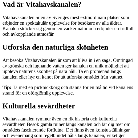
Vad är Vitahavskanalen?
Vitahavskanalen är en av Sveriges mest extraordinära platser som
erbjuder en spektakulär upplevelse för besökare av alla åldrar.
Kanalen sträcker sig genom en vacker natur och erbjuder en fridfull
och avkopplande atmosfär.
Utforska den naturliga skönheten
Att besöka Vitahavskanalen är som att kliva in i en saga. Omringad
av grönska och lugnande vatten ger kanalen en unik möjlighet att
uppleva naturens skönhet på nära håll. Ta en promenad längs
kanalen eller hyr en kanot för att utforska området från vattnet.
Tip:
Ta med en picknickkorg och stanna för en måltid vid kanalens
strand för en oförglömlig upplevelse.
Kulturella sevärdheter
Vitahavskanalen rymmer även en rik historia och kulturella
sevärdheter. Besök gamla ruiner längs kanalen och lär dig mer om
områdets fascinerande förflutna. Det finns även konstutställningar
och evenemang som regelbundet hålls längs kanalen, vilket ger