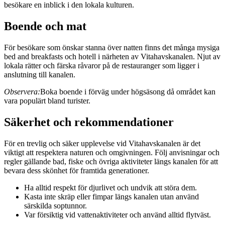
besökare en inblick i den lokala kulturen.
Boende och mat
För besökare som önskar stanna över natten finns det många mysiga
bed and breakfasts och hotell i närheten av Vitahavskanalen. Njut av
lokala rätter och färska råvaror på de restauranger som ligger i
anslutning till kanalen.
Observera:
Boka boende i förväg under högsäsong då området kan
vara populärt bland turister.
Säkerhet och rekommendationer
För en trevlig och säker upplevelse vid Vitahavskanalen är det
viktigt att respektera naturen och omgivningen. Följ anvisningar och
regler gällande bad, fiske och övriga aktiviteter längs kanalen för att
bevara dess skönhet för framtida generationer.
Ha alltid respekt för djurlivet och undvik att störa dem.
Kasta inte skräp eller fimpar längs kanalen utan använd
särskilda soptunnor.
Var försiktig vid vattenaktiviteter och använd alltid flytväst.